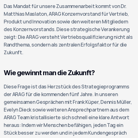
Das Mandat für unsere Zusammenarbeit kommt von Dr. 
Matthias Maslaton, ARAG Konzernvorstand für Vertrieb, 
Produkt und Innovation sowie den weiteren Mitgliedern 
des Konzernvorstands. Diese strategische Verankerung 
zeigt: Die ARAG versteht Vertriebsqualifizierung nicht als 
Randthema, sondern als zentralen Erfolgsfaktor für die 
Zukunft.
Wie gewinnt man die Zukunft?
Diese Frage ist das Herzstück des Strategieprogramms 
der ARAG für die kommenden fünf Jahre. In unseren 
gemeinsamen Gesprächen mit Frank Küper, Dennis Müller, 
Evelyn Dieck sowie weiteren Ansprechpartnern aus dem 
ARAG Team kristallisierte sich schnell eine klare Antwort 
heraus: Indem wir Menschen befähigen, jeden Tag ein 
Stück besser zu werden und in jedem Kundengespräch 