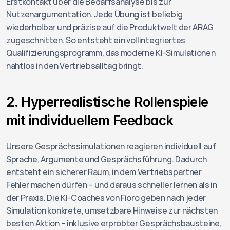
Erstkontakt über die Bedarfsanalyse bis zur 
Nutzenargumentation. Jede Übung ist beliebig 
wiederholbar und präzise auf die Produktwelt der ARAG 
zugeschnitten. So entsteht ein vollintegriertes 
Qualifizierungsprogramm, das moderne KI-Simulationen 
nahtlos in den Vertriebsalltag bringt.
2. Hyperrealistische Rollenspiele 
mit individuellem Feedback
Unsere Gesprächssimulationen reagieren individuell auf 
Sprache, Argumente und Gesprächsführung. Dadurch 
entsteht ein sicherer Raum, in dem Vertriebspartner 
Fehler machen dürfen – und daraus schneller lernen als in 
der Praxis. Die KI-Coaches von Fioro geben nach jeder 
Simulation konkrete, umsetzbare Hinweise zur nächsten 
besten Aktion – inklusive erprobter Gesprächsbausteine, 