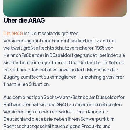
Über die ARAG
Die ARAG
 ist Deutschlands größtes 
Versicherungsunternehmen in Familienbesitz und der 
weltweit größte Rechtsschutzversicherer. 1935 von 
Heinrich Faßbender in Düsseldorf gegründet, befindet sie 
sich bis heute im Eigentum der Gründerfamilie. Ihr Antrieb 
ist seit neun Jahrzehnten unverändert: Menschen den 
Zugang zum Recht zu ermöglichen – unabhängig von ihrer 
finanziellen Situation.
Aus dem einstigen Sechs-Mann-Betrieb am Düsseldorfer 
Rathausufer hat sich die ARAG zu einem internationalen 
Versicherungskonzern entwickelt. Ihren Kunden in 
Deutschland bietet sie neben ihrem Schwerpunkt im 
Rechtsschutzgeschäft auch eigene Produkte und 