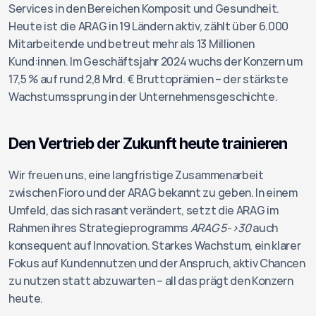
Services in den Bereichen Komposit und Gesundheit. 
Heute ist die ARAG in 19 Ländern aktiv, zählt über 6.000 
Mitarbeitende und betreut mehr als 13 Millionen 
Kund:innen. Im Geschäftsjahr 2024 wuchs der Konzern um 
17,5 % auf rund 2,8 Mrd. € Bruttoprämien – der stärkste 
Wachstumssprung in der Unternehmensgeschichte.
Den Vertrieb der Zukunft heute trainieren
Wir freuen uns, eine langfristige Zusammenarbeit 
zwischen Fioro und der ARAG bekannt zu geben. In einem 
Umfeld, das sich rasant verändert, setzt die ARAG im 
Rahmen ihres Strategieprogramms 
ARAG 5->30
 auch 
konsequent auf Innovation. Starkes Wachstum, ein klarer 
Fokus auf Kundennutzen und der Anspruch, aktiv Chancen 
zu nutzen statt abzuwarten – all das prägt den Konzern 
heute.