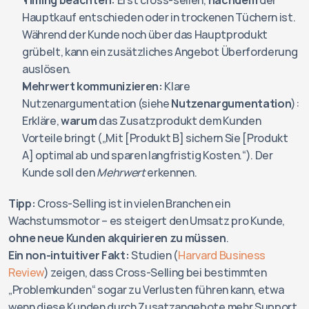
Timing beachten:
 Erst cross-sellen, 
nachdem
 der 
Hauptkauf entschieden oder in trockenen Tüchern ist. 
Während der Kunde noch über das Hauptprodukt 
grübelt, kann ein zusätzliches Angebot Überforderung 
auslösen.
Mehrwert kommunizieren:
 Klare 
Nutzenargumentation (siehe 
Nutzenargumentation
): 
Erkläre, 
warum
 das Zusatzprodukt dem Kunden 
Vorteile bringt („Mit [Produkt B] sichern Sie [Produkt 
A] optimal ab und sparen langfristig Kosten.“). Der 
Kunde soll den 
Mehrwert
 erkennen.
Tipp:
 Cross-Selling ist in vielen Branchen ein 
Wachstumsmotor – es steigert den Umsatz pro Kunde, 
ohne neue Kunden akquirieren zu müssen
. 
Ein non-intuitiver Fakt:
 Studien (
Harvard Business 
Review
) zeigen, dass Cross-Selling bei bestimmten 
„Problemkunden“ sogar zu Verlusten führen kann, etwa 
wenn diese Kunden durch Zusatzangebote mehr Support 