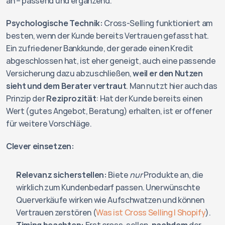
an – passend und ergänzend.
Psychologische Technik:
 Cross-Selling funktioniert am 
besten, wenn der Kunde bereits Vertrauen gefasst hat. 
Ein zufriedener Bankkunde, der gerade einen Kredit 
abgeschlossen hat, ist eher geneigt, auch eine passende 
Versicherung dazu abzuschließen, 
weil er den Nutzen 
sieht und dem Berater vertraut
. Man nutzt hier auch das 
Prinzip der 
Reziprozität
: Hat der Kunde bereits einen 
Wert (gutes Angebot, Beratung) erhalten, ist er offener 
für weitere Vorschläge.
Clever einsetzen:
Relevanz sicherstellen:
 Biete 
nur
 Produkte an, die 
wirklich zum Kundenbedarf passen. Unerwünschte 
Querverkäufe wirken wie Aufschwatzen und können 
Vertrauen zerstören (
Was ist Cross Selling | Shopify
).